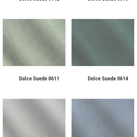
Steppa Gold
Steppa Silver
مخملي ناعم
Nabuk Forest
Dolce Suede 0110