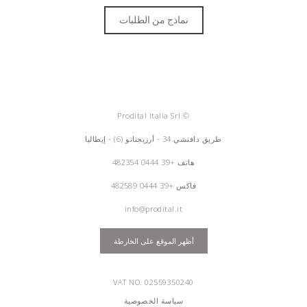
نماذج من الطلبات
© Prodital Italia Srl
طريق دافنشي 34 - أرزيجنانو (6) - إيطاليا
هاتف
+39 0444 482354
فاكس +39 0444 482589
info@prodital.it
أظهر الموقع على الخارطة
VAT NO. 02559350240
سياسة الخصوصية