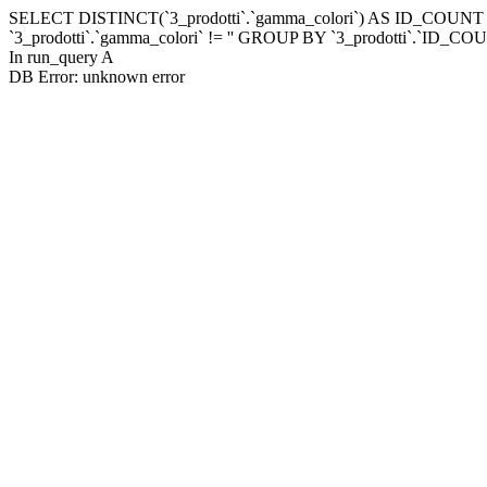
SELECT DISTINCT(`3_prodotti`.`gamma_colori`) AS ID_COUNT FRO
`3_prodotti`.`gamma_colori` != '' GROUP BY `3_prodotti`.`ID
In run_query A
DB Error: unknown error