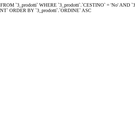
M `3_prodotti` WHERE `3_prodotti`.`CESTINO` = 'No' AND `3_pro
_COUNT` ORDER BY `3_prodotti`.`ORDINE` ASC