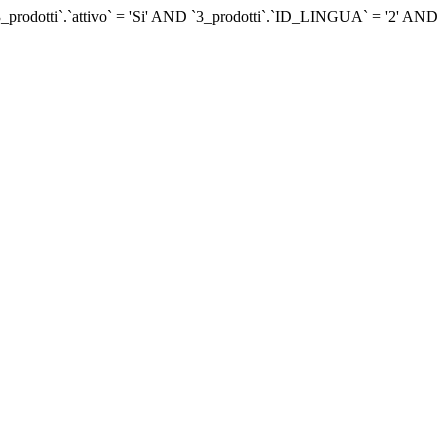
dotti`.`attivo` = 'Si' AND `3_prodotti`.`ID_LINGUA` = '2' AND