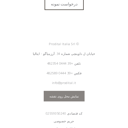
درخواست نمونه
© Prodital Italia Srl
خیابان ل.داوینچی شماره 34. آرزینیاگو - ایتالیا
تلفن
+39 0444 482354
فکس +39 0444 482589
info@prodital.it
نمایش محل روی نقشه
کد قتصادی 02559350240
حریم خصوصی