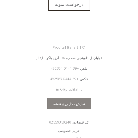
درخواست نمونه
© Prodital Italia Srl
خیابان ل.داوینچی شماره 34. آرزینیاگو - ایتالیا
تلفن
+39 0444 482354
فکس +39 0444 482589
info@prodital.it
نمایش محل روی نقشه
کد قتصادی 02559350240
حریم خصوصی