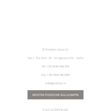
© Prodital Italia Srl
Via L. Da Vinci 34 - Arzignano (VI) - Italia
Tel
+39 0444 482354
Fax +39 0444 482589
info@prodital.it
MOSTRA POSIZIONE SULLA MAPPA
P.IVA 02559350240