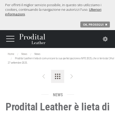
Per offrirti il miglior servizio possibile, in questo sito utilizziamo i
cookies, continuando la navigazione ne autorizzi l'uso.
Ulteriori
informazioni
.
OK, PROSEGUI
✖
Home
News
News
Prodital Leather è lieta di comunicare la sua partecipazione a MYS 2025, che si terrà dal 24 al
27 settembre 2025.
NEWS
Prodital Leather è lieta di