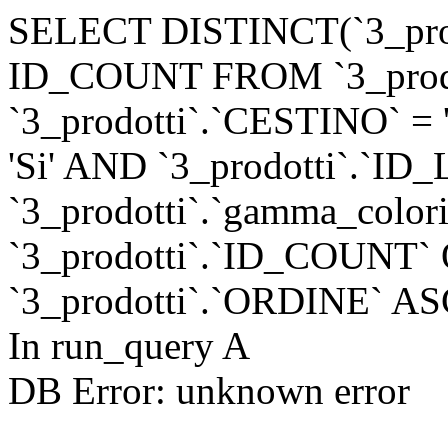
SELECT DISTINCT(`3_prod
ID_COUNT FROM `3_prod
`3_prodotti`.`CESTINO` = '
'Si' AND `3_prodotti`.`ID
`3_prodotti`.`gamma_color
`3_prodotti`.`ID_COUNT
`3_prodotti`.`ORDINE` A
In run_query A
DB Error: unknown error