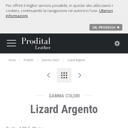
Per offrirti il miglior servizio possibile, in questo sito utilizziamo i
cookies, continuando la navigazione ne autorizzi l'uso.
Ulteriori
informazioni
.
OK, PROSEGUI
✖
Home
Prodotti
Gamma Colori
Lizard Argento
GAMMA COLORI
Lizard Argento