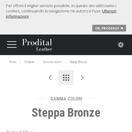
Per offrirti il miglior servizio possibile, in questo sito utilizziamo i
cookies, continuando la navigazione ne autorizzi l'uso.
Ulteriori
informazioni
.
OK, PROSEGUI
✖
Home
Prodotti
Gamma Colori
Steppa Bronze
GAMMA COLORI
Steppa Bronze