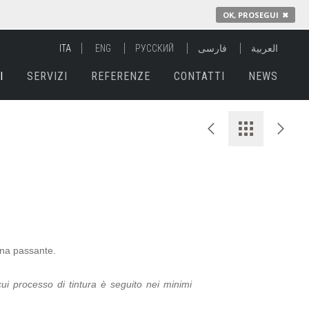
OK, PROSEGUI
✖
ITA
ENG
РУССКИЙ
فارسی
العربية
I
SERVIZI
REFERENZE
CONTATTI
NEWS
 anilina passante.
cui processo di tintura è seguito nei minimi