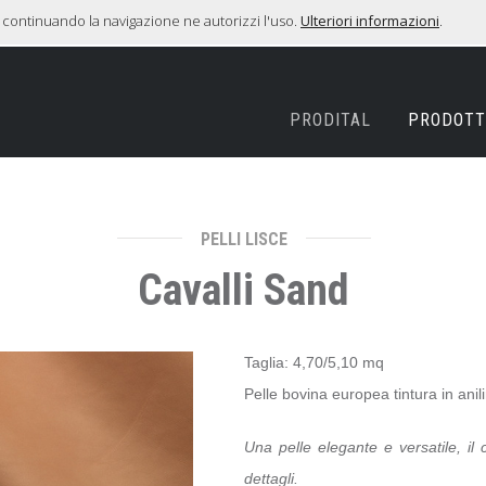
ies, continuando la navigazione ne autorizzi l'uso.
Ulteriori informazioni
.
PRODITAL
PRODOTT
PELLI LISCE
Cavalli Sand
Taglia: 4,70/5,10 mq
Pelle bovina europea tintura in
Una pelle elegante e versatile, il 
dettagli.