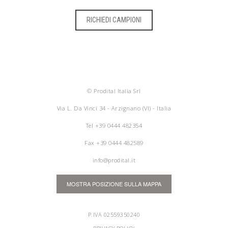
RICHIEDI CAMPIONI
© Prodital Italia Srl
Via L. Da Vinci 34 - Arzignano (VI) - Italia
Tel
+39 0444 482354
Fax +39 0444 482589
info@prodital.it
MOSTRA POSIZIONE SULLA MAPPA
P.IVA 02559350240