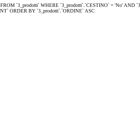
M `3_prodotti` WHERE `3_prodotti`.`CESTINO` = 'No' AND `3_pro
_COUNT` ORDER BY `3_prodotti`.`ORDINE` ASC