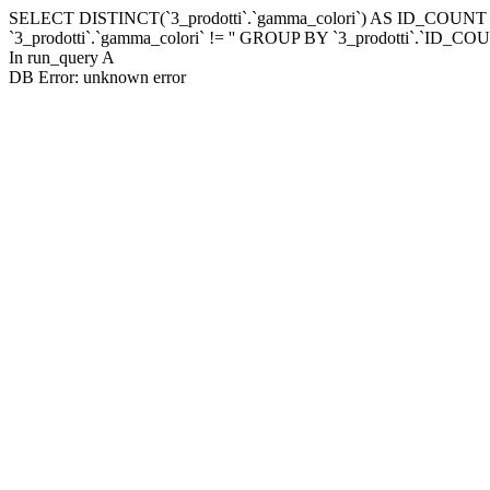
SELECT DISTINCT(`3_prodotti`.`gamma_colori`) AS ID_COUNT FRO
`3_prodotti`.`gamma_colori` != '' GROUP BY `3_prodotti`.`ID
In run_query A
DB Error: unknown error