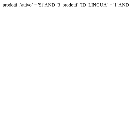
dotti`.`attivo` = 'Si' AND `3_prodotti`.`ID_LINGUA` = '1' AND