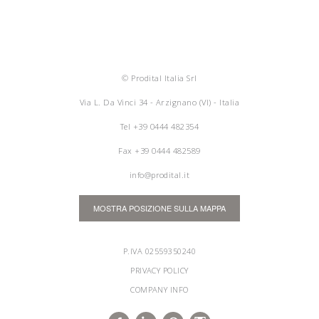
© Prodital Italia Srl
Via L. Da Vinci 34 - Arzignano (VI) - Italia
Tel
+39 0444 482354
Fax +39 0444 482589
info@prodital.it
MOSTRA POSIZIONE SULLA MAPPA
P.IVA 02559350240
PRIVACY POLICY
COMPANY INFO