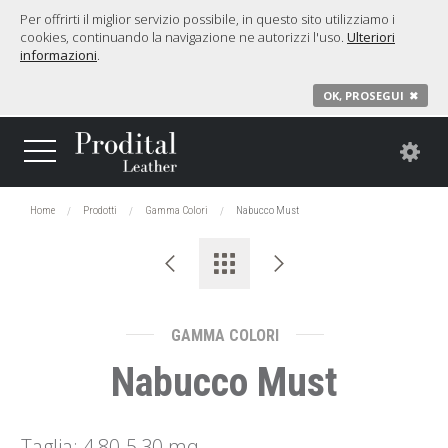
Per offrirti il miglior servizio possibile, in questo sito utilizziamo i
cookies, continuando la navigazione ne autorizzi l'uso.
Ulteriori
informazioni
.
OK, PROSEGUI
✖
Home
Prodotti
Gamma Colori
Nabucco Must
GAMMA COLORI
Nabucco Must
Taglia: 4,80-5,30 mq